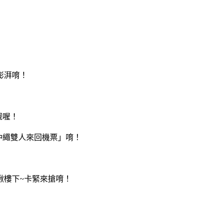
澎湃唷！
靓喔！
「沖繩雙人來回機票」唷！
揪樓下~卡緊來搶唷！