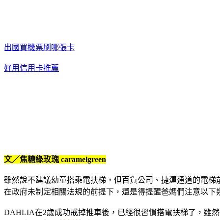
出國買機票刷哪張卡
好用信用卡推薦
文／焦糖綠玫瑰 caramelgreen
雖然說不建議幼童搭乘電扶梯，但百貨公司、捷運通道的電梯
在政府未制定相關法規的前提下，還是得提醒爸媽們注意以下
DAHLIA在2歲成功戒掉推車後，已經很習慣搭電扶梯了，雖