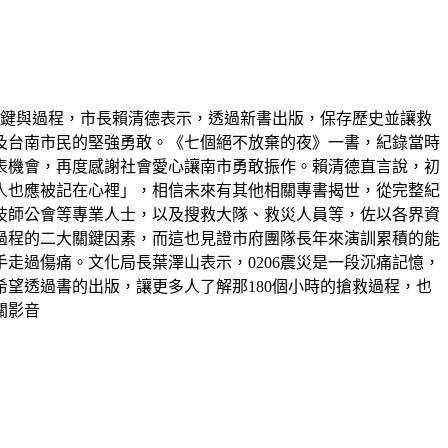
救關鍵與過程，市長賴清德表示，透過新書出版，保存歷史並讓救
以及台南市民的堅強勇敢。《七個絕不放棄的夜》一書，紀錄當時
表機會，再度感謝社會愛心讓南市勇敢振作。賴清德直言說，初
人也應被記在心裡」，相信未來有其他相關專書揭世，從完整紀
技師公會等專業人士，以及搜救大隊、救災人員等，佐以各界資
過程的二大關鍵因素，而這也見證市府團隊長年來演訓累積的能
走過傷痛。文化局長葉澤山表示，0206震災是一段沉痛記憶，
望透過書的出版，讓更多人了解那180個小時的搶救過程，也
關影音