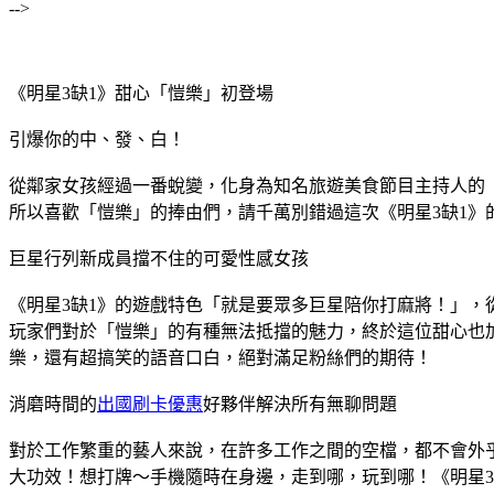
-->
《明星3缺1》甜心「愷樂」初登場
引爆你的中、發、白！
從鄰家女孩經過一番蛻變，化身為知名旅遊美食節目主持人的
所以喜歡「愷樂」的捧由們，請千萬別錯過這次《明星3缺1》
巨星行列新成員擋不住的可愛性感女孩
《明星3缺1》的遊戲特色「就是要眾多巨星陪你打麻將！」
玩家們對於「愷樂」的有種無法抵擋的魅力，終於這位甜心也
樂，還有超搞笑的語音口白，絕對滿足粉絲們的期待！
消磨時間的
出國刷卡優惠
好夥伴解決所有無聊問題
對於工作繁重的藝人來說，在許多工作之間的空檔，都不會外乎
大功效！想打牌～手機隨時在身邊，走到哪，玩到哪！《明星3