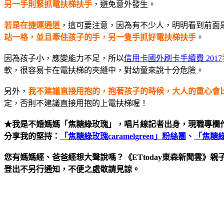
另一手則緊抓電扶梯扶手
，避免意外發生。
若是在捷運通道
，這可要注意，因為有不少人，明明看到前面
站一格，並且牽住孩子的手，另一隻手抓好電扶梯扶手
。
因為孩子小，應變能力不足，所以
信用卡國外刷卡手續費 2017
軟，很容易卡在電扶梯的夾縫中，對幼童來說十分危險。
另外，
我不建議直接用抱的，抱著孩子的時候，大人的重心會
定，否則不建議直接用抱的上電扶梯喔！
★我是不婚媽媽「焦糖綠玫瑰」，唱片線記者出身，現職專欄作
分享我的堅持：
「焦糖綠玫瑰caramelgreen」粉絲團
、
「焦糖綠。
您有媽媽經、爸爸經想大聲說嗎？《ETtoday東森新聞雲》親子版
登出不另行通知，不便之處敬請見諒。