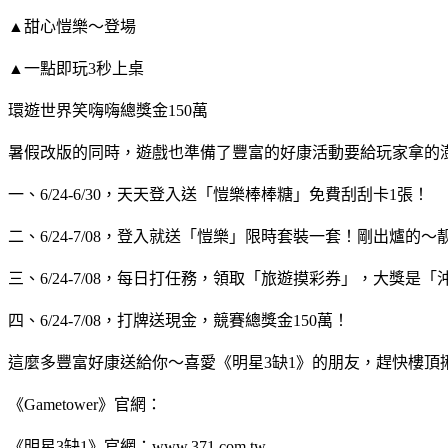
▲甜心愷樂～登場
▲一點即玩3秒上桌
環遊世界笑嗨嗨總獎金150萬
暑假改版的同時，遊戲也準備了豐富的好康活動要給玩家拿的
一、6/24-6/30，天天登入送「愷樂棒棒糖」免費刮刮卡1張！
二、6/24-7/08，登入就送「愷樂」限時套裝一套！剛出爐的～
三、6/24-7/08，每日打任務，領取「旅遊摸彩券」，大獎是
四、6/24-7/08，打牌送現金，競賽總獎金150萬！
這麼多豐富好康送給你～喜愛《明星3缺1》的朋友，趕快樓頂
《Gametower》官網：
《明星3缺1》官網：www.371.com.tw