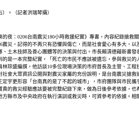
右）。（記者洪瑞琴攝）
的夜：0206台南震災180小時救援紀實》專書，內容紀錄搶
06震災，記得的不再只有恐懼與傷亡，而是社會愛心有多大，
隊、土木技師及善心團體等的決策與付出。市長賴清德藉新書發
到的是一本完整紀實，「死亡的市民不應該被遺忘，參與救災的
員林琮盛編撰，他訪談10多位現場決策的市府首長及主管、工程
對社會大眾資訊公開與對震災家屬的充份說明，是台南震災搶救
定宇更形容「台南真的是了不起的城市」，市府團隊與市民攜手
貴的救災經驗應該要被完整紀錄下來，做為日後參考依據，也希
地方縣市及中央政府在執行演訓或救災時，可資參考的依據。相