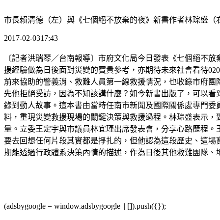
市長賴清德（左）與《七個絕不放棄的夜》新書作者林琮盛（
2017-02-0317:43
〔記者洪瑞琴／台南報導〕市府文化局今日發表《七個絕不放棄
援經驗做為日後面對災變的寶貴參考，亦期待未來社會看待02
前來協助的警義消、救難人員第一線救援情況，也收錄市府團
先他拒絕受訪，因為不知該講什麼？如今新書出版了，可以看
錄到動人故事。這本書由當時任南市新聞及國際關係處專門委
料，重現災變救援現場的關鍵決策與救援過程。林琮盛表示，
量。立委王定宇與市議員林宜瑾出席發表會，分享心路歷程。王
要去回想任何片段其實都是掙扎的，但他認為這段歷史、這場寶
期能透過行政體系決策內情的描述，作為日後其他救難團隊、
(adsbygoogle = window.adsbygoogle || []).push({});